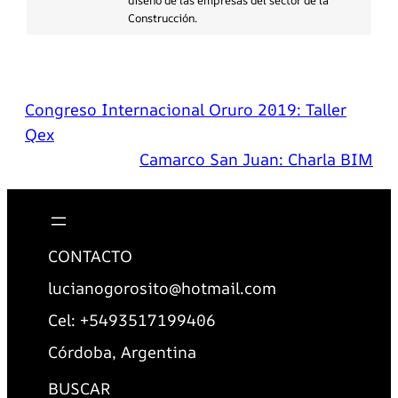
diseño de las empresas del sector de la
Construcción.
Congreso Internacional Oruro 2019: Taller
Qex
Camarco San Juan: Charla BIM
CONTACTO
lucianogorosito@hotmail.com
Cel: +5493517199406
Córdoba, Argentina
BUSCAR