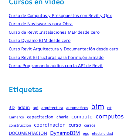
Cursos en video
Curso de Cómputos y Presupuestos con Revit y Qex
Curso de Navisworks para Obra
Curso de Revit Instalaciones MEP desde cero
Curso Dynamo BIM desde cero
Curso Revit Arquitectura y Documentación desde cero
Curso Revit Estructuras para hormigón armado
Curso: Programando addins con la API de Revit
Etiquetas
bim
addin
3D
api
arquitectura
automaticos
c#
computos
computo
capacitacion
charla
Camarco
coordinacion
curso
construccion
cursos
DynamoBIM
DOCUMENTACION
egc
electricidad