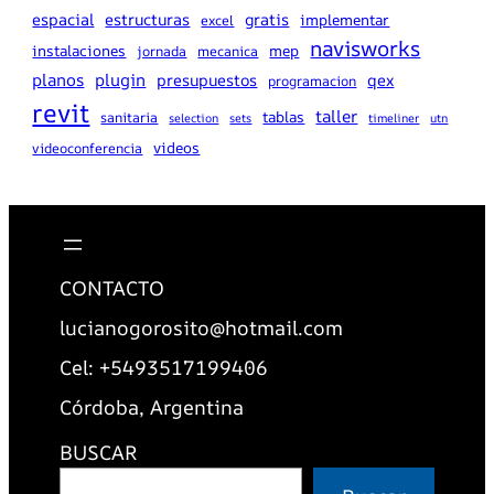
espacial
estructuras
gratis
implementar
excel
navisworks
instalaciones
mep
jornada
mecanica
planos
plugin
presupuestos
qex
programacion
revit
taller
tablas
sanitaria
selection
sets
timeliner
utn
videos
videoconferencia
CONTACTO
lucianogorosito@hotmail.com
Cel: +5493517199406
Córdoba, Argentina
BUSCAR