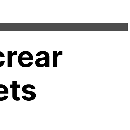
crear
ets