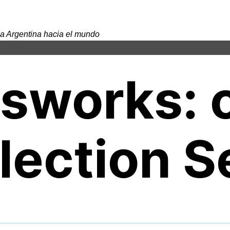
a Argentina hacia el mundo
sworks: 
lection S