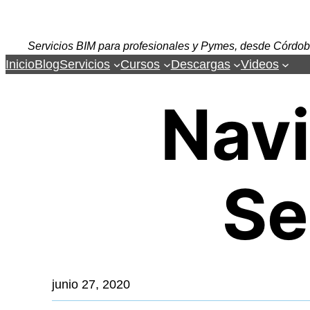
Saltar
al
Servicios BIM para profesionales y Pymes, desde Córdob
contenido
Inicio
Blog
Servicios
Cursos
Descargas
Videos
Navi
Se
junio 27, 2020