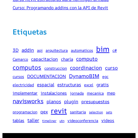
Curso: Programando addins con la API de Revit
Etiquetas
bim
addin
3D
api
arquitectura
automaticos
c#
computo
capacitacion
charla
Camarco
computos
coordinacion
curso
construccion
DynamoBIM
DOCUMENTACION
cursos
egc
espacial
estructuras
gratis
electricidad
excel
implementar
instalaciones
mep
jornada
mecanica
navisworks
planos
plugin
presupuestos
revit
qex
programacion
sanitaria
selection
sets
taller
tablas
videos
videoconferencia
timeliner
utn