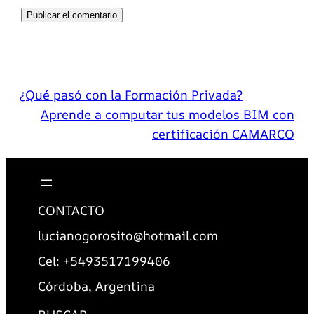
¿Qué pasó con la Formación Privada?
Aprende a computar tus modelos BIM con
certificación CAMARCO
CONTACTO
lucianogorosito@hotmail.com
Cel: +5493517199406
Córdoba, Argentina