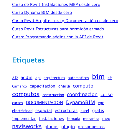
Curso de Revit Instalaciones MEP desde cero
Curso Dynamo BIM desde cero
Curso Revit Arquitectura y Documentación desde cero
Curso Revit Estructuras para hormigón armado
Curso: Programando addins con la API de Revit
Etiquetas
bim
addin
3D
api
arquitectura
automaticos
c#
computo
capacitacion
charla
Camarco
computos
coordinacion
curso
construccion
DynamoBIM
DOCUMENTACION
cursos
egc
espacial
estructuras
gratis
electricidad
excel
implementar
instalaciones
mep
jornada
mecanica
navisworks
planos
plugin
presupuestos