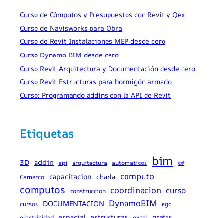
Curso de Cómputos y Presupuestos con Revit y Qex
Curso de Navisworks para Obra
Curso de Revit Instalaciones MEP desde cero
Curso Dynamo BIM desde cero
Curso Revit Arquitectura y Documentación desde cero
Curso Revit Estructuras para hormigón armado
Curso: Programando addins con la API de Revit
Etiquetas
bim
addin
3D
api
arquitectura
automaticos
c#
computo
capacitacion
charla
Camarco
computos
coordinacion
curso
construccion
DynamoBIM
DOCUMENTACION
cursos
egc
espacial
estructuras
gratis
electricidad
excel