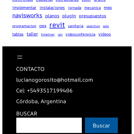
implementar
instalaciones
mep
jornada
mecanica
navisworks
planos
plugin
presupuestos
revit
qex
programacion
sanitaria
selection
sets
taller
tablas
videos
videoconferencia
timeliner
utn
CONTACTO
lucianogorosito@hotmail.com
Cel: +5493517199406
Córdoba, Argentina
BUSCAR
Buscar