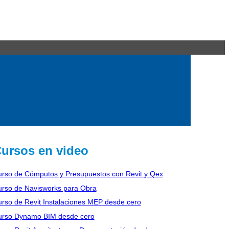
ursos en video
rso de Cómputos y Presupuestos con Revit y Qex
rso de Navisworks para Obra
rso de Revit Instalaciones MEP desde cero
urso Dynamo BIM desde cero