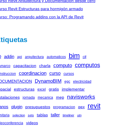
rso Revit Arquitectura y Documentación desde cero
rso Revit Estructuras para hormigón armado
rso: Programando addins con la API de Revit
tiquetas
bim
addin
D
api
arquitectura
automaticos
c#
computos
computo
capacitacion
charla
marco
coordinacion
curso
nstruccion
cursos
DynamoBIM
OCUMENTACION
egc
electricidad
pacial
estructuras
gratis
implementar
excel
navisworks
stalaciones
mep
jornada
mecanica
revit
anos
plugin
presupuestos
qex
programacion
taller
tablas
nitaria
selection
sets
timeliner
utn
videos
deoconferencia