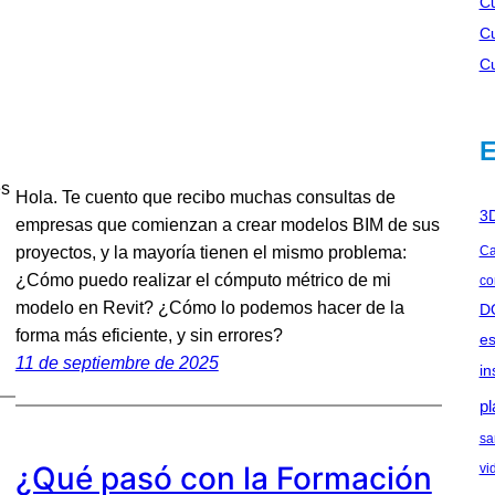
Cu
Cu
Cu
E
es
Hola. Te cuento que recibo muchas consultas de
3
empresas que comienzan a crear modelos BIM de sus
Ca
proyectos, y la mayoría tienen el mismo problema:
¿Cómo puedo realizar el cómputo métrico de mi
co
modelo en Revit? ¿Cómo lo podemos hacer de la
D
forma más eficiente, y sin errores?
es
11 de septiembre de 2025
in
pl
sa
¿Qué pasó con la Formación
vi