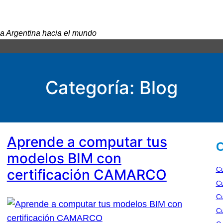
a Argentina hacia el mundo
Categoría:
Blog
Aprende a computar tus
C
modelos BIM con
Cu
certificación CAMARCO
Cu
Cu
C