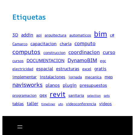
Etiquetas
bim
addin
3D
api
arquitectura
automaticos
c#
computo
capacitacion
charla
Camarco
computos
coordinacion
curso
construccion
DynamoBIM
DOCUMENTACION
cursos
egc
espacial
estructuras
gratis
electricidad
excel
implementar
instalaciones
mep
jornada
mecanica
navisworks
planos
plugin
presupuestos
revit
qex
programacion
sanitaria
selection
sets
taller
tablas
videos
videoconferencia
timeliner
utn