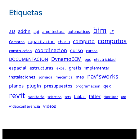
Etiquetas
bim
addin
3D
api
arquitectura
automaticos
c#
computos
computo
capacitacion
charla
Camarco
coordinacion
curso
construccion
cursos
DynamoBIM
DOCUMENTACION
egc
electricidad
espacial
estructuras
gratis
implementar
excel
navisworks
instalaciones
mep
jornada
mecanica
planos
plugin
presupuestos
qex
programacion
revit
taller
tablas
sanitaria
selection
sets
timeliner
utn
videos
videoconferencia