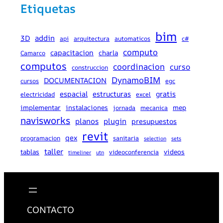
Etiquetas
bim
addin
3D
api
arquitectura
automaticos
c#
computo
capacitacion
charla
Camarco
computos
coordinacion
curso
construccion
DynamoBIM
DOCUMENTACION
cursos
egc
espacial
estructuras
gratis
electricidad
excel
implementar
instalaciones
mep
jornada
mecanica
navisworks
planos
plugin
presupuestos
revit
qex
programacion
sanitaria
selection
sets
taller
tablas
videos
videoconferencia
timeliner
utn
CONTACTO