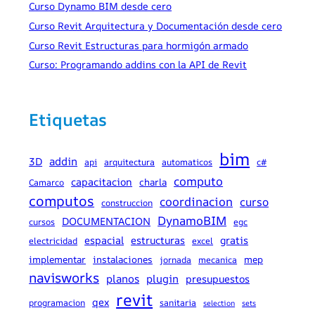
Curso Dynamo BIM desde cero
Curso Revit Arquitectura y Documentación desde cero
Curso Revit Estructuras para hormigón armado
Curso: Programando addins con la API de Revit
Etiquetas
bim
addin
3D
api
arquitectura
automaticos
c#
computo
capacitacion
charla
Camarco
computos
coordinacion
curso
construccion
DynamoBIM
DOCUMENTACION
cursos
egc
espacial
estructuras
gratis
electricidad
excel
implementar
instalaciones
mep
jornada
mecanica
navisworks
planos
plugin
presupuestos
revit
qex
programacion
sanitaria
selection
sets