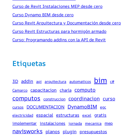
Curso de Revit Instalaciones MEP desde cero
Curso Dynamo BIM desde cero
Curso Revit Arquitectura y Documentación desde cero
Curso Revit Estructuras para hormigón armado
Curso: Programando addins con la API de Revit
Etiquetas
bim
addin
3D
api
arquitectura
automaticos
c#
computo
capacitacion
charla
Camarco
computos
coordinacion
curso
construccion
DynamoBIM
DOCUMENTACION
cursos
egc
espacial
estructuras
gratis
electricidad
excel
implementar
instalaciones
mep
jornada
mecanica
navisworks
planos
plugin
presupuestos