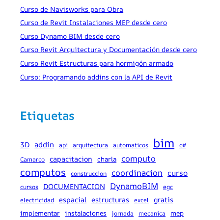
Curso de Navisworks para Obra
Curso de Revit Instalaciones MEP desde cero
Curso Dynamo BIM desde cero
Curso Revit Arquitectura y Documentación desde cero
Curso Revit Estructuras para hormigón armado
Curso: Programando addins con la API de Revit
Etiquetas
bim
addin
3D
api
arquitectura
automaticos
c#
computo
capacitacion
charla
Camarco
computos
coordinacion
curso
construccion
DynamoBIM
DOCUMENTACION
cursos
egc
espacial
estructuras
gratis
electricidad
excel
implementar
instalaciones
mep
jornada
mecanica